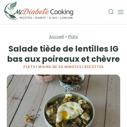
Aller
au
contenu
Accueil
»
Plats
Salade tiède de lentilles IG
bas aux poireaux et chèvre
PLATS
|
MOINS DE 30 MINUTES
|
RECETTES