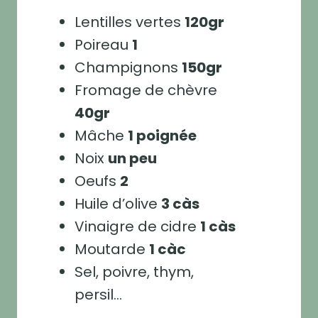
Lentilles vertes
120gr
Poireau
1
Champignons
150gr
Fromage de chèvre
40gr
Mâche
1 poignée
Noix
un peu
Oeufs
2
Huile d’olive
3 càs
Vinaigre de cidre
1 càs
Moutarde
1 càc
Sel, poivre, thym,
persil…